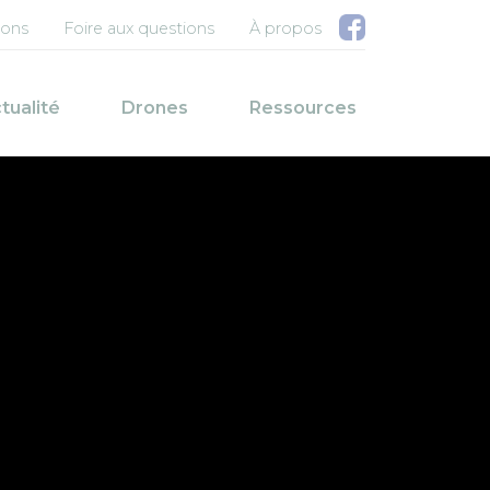
u compte de l'utilisateur
ions
Foire aux questions
À propos
pale
tualité
Drones
Ressources