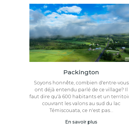
Packington
Soyons honnête, combien d'entre-vous
ont déjà entendu parlé de ce village? Il
faut dire qu'à 600 habitants et un territoi
couvrant les valons au sud du lac
Témiscouata, ce n'est pas…
En savoir plus