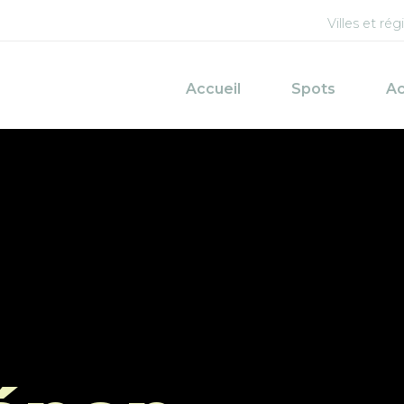
Menu d
Villes et rég
Navigation princi
Accueil
Spots
Ac