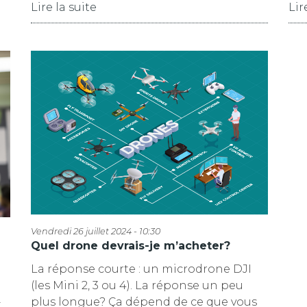
Lire la suite
Lir
Vendredi 26 juillet 2024 - 10:30
Quel drone devrais-je m’acheter?
La réponse courte : un microdrone DJI
(les Mini 2, 3 ou 4). La réponse un peu
plus longue? Ça dépend de ce que vous
t