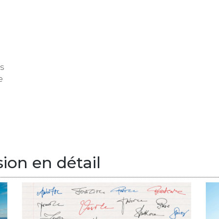
s
e
ion en détail