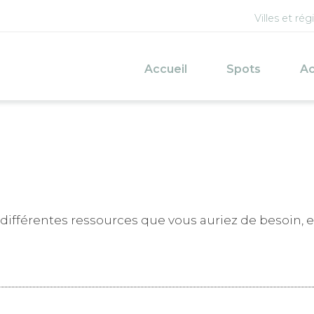
Menu d
Villes et rég
Navigation princi
Accueil
Spots
Ac
 différentes ressources que vous auriez de besoin, ell