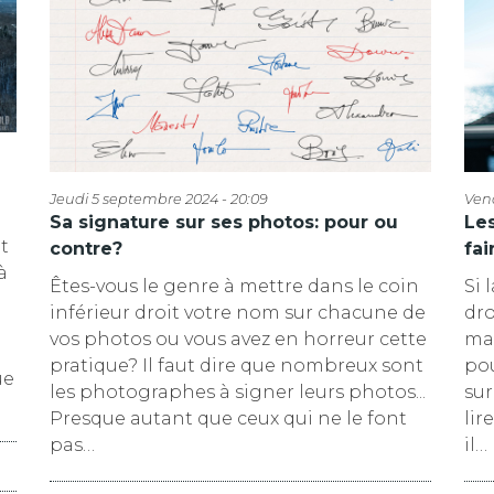
Jeudi 5 septembre 2024 - 20:09
Vend
Sa signature sur ses photos: pour ou
Les
t
contre?
fai
à
Êtes-vous le genre à mettre dans le coin
Si 
inférieur droit votre nom sur chacune de
dro
vos photos ou vous avez en horreur cette
ma
pratique? Il faut dire que nombreux sont
pou
ue
les photographes à signer leurs photos...
su
Presque autant que ceux qui ne le font
lir
pas…
il…