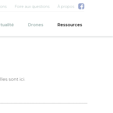
u compte de l'utilisateur
ions
Foire aux questions
À propos
pale
tualité
Drones
Ressources
es sont ici.